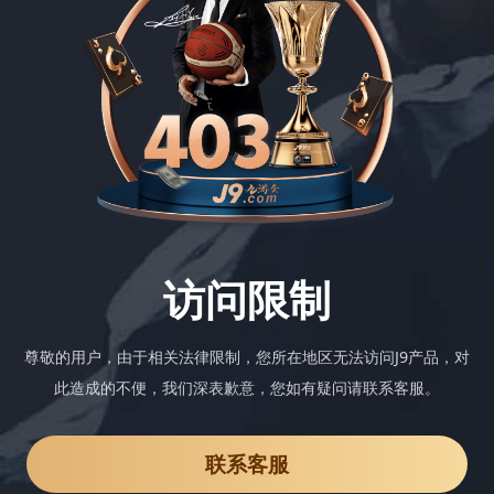
访问限制
尊敬的用户，由于相关法律限制，您所在地区无法访问J9产品，对
此造成的不便，我们深表歉意，您如有疑问请联系客服。
联系客服