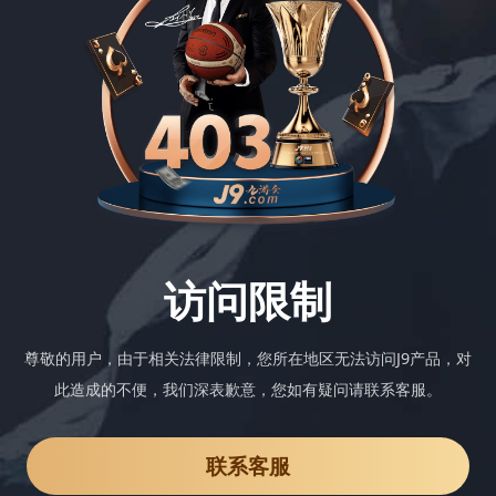
访问限制
尊敬的用户，由于相关法律限制，您所在地区无法访问J9产品，对
此造成的不便，我们深表歉意，您如有疑问请联系客服。
联系客服