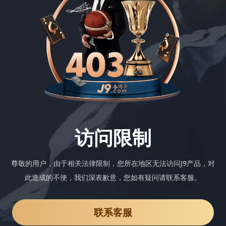
访问限制
尊敬的用户，由于相关法律限制，您所在地区无法访问J9产品，对
此造成的不便，我们深表歉意，您如有疑问请联系客服。
联系客服