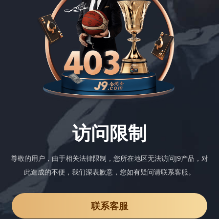
访问限制
尊敬的用户，由于相关法律限制，您所在地区无法访问J9产品，对
此造成的不便，我们深表歉意，您如有疑问请联系客服。
联系客服