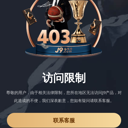
访问限制
尊敬的用户，由于相关法律限制，您所在地区无法访问J9产品，对
此造成的不便，我们深表歉意，您如有疑问请联系客服。
联系客服