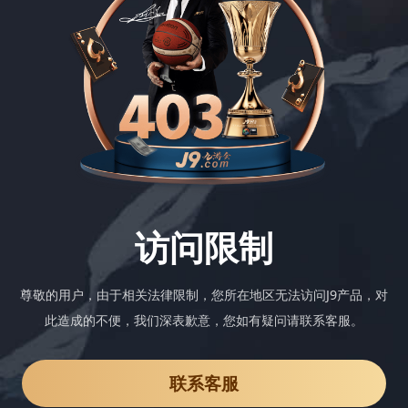
访问限制
尊敬的用户，由于相关法律限制，您所在地区无法访问J9产品，对
此造成的不便，我们深表歉意，您如有疑问请联系客服。
联系客服