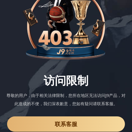
访问限制
尊敬的用户，由于相关法律限制，您所在地区无法访问J9产品，对
此造成的不便，我们深表歉意，您如有疑问请联系客服。
联系客服