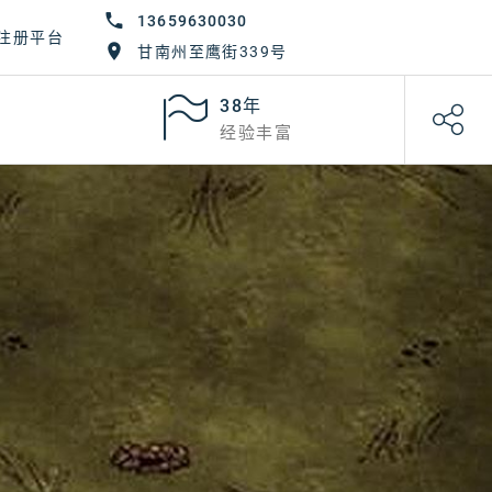
13659630030
注册平台
甘南州至鹰街339号
38年
经验丰富