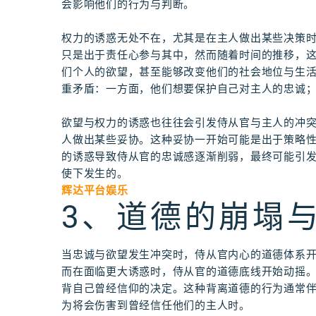
会影响他们的行为与判断。
权力的诱惑无处不在，尤其是在主人做出某些决策
只是出于责任心参与其中，然而随着时间的推移，
们个人的欲望，甚至能够改变他们的社会地位与生
重矛盾：一方面，他们想要保护自己对主人的忠诚
欲望与权力的诱惑也往往会引发侍从官与主人的冲
人做出某些妥协。这种妥协一开始可能是出于策略
的诱惑导致侍从官的忠诚感逐渐削弱，最终可能引
使下发生的。
辉达平台娱乐
3、道德的崩塌
当忠诚与欲望发生冲突时，侍从官内心的道德体系
而在面临更大诱惑时，侍从官的道德底线开始动摇
背自己曾经信仰的决定。这种背离道德的行为通常
为将会伤害到曾经信任他们的主人时。