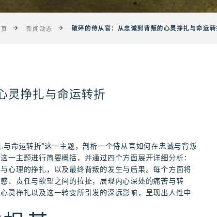
破碎的侍从官：从忠诚到背叛的心灵挣扎与命运转
首页
新闻动态
心灵挣扎与命运转折
扎与命运转折”这一主题，剖析一个侍从官如何在忠诚与背叛
对这一主题进行简要概括，并通过四个方面展开详细分析：
塌与心理的挣扎，以及最终背叛的发生与后果。每个方面将
情感、责任与欲望之间的拉扯，展现内心深处的痛苦与转
的心灵挣扎以及这一转变所引发的深远影响，呈现出人性中