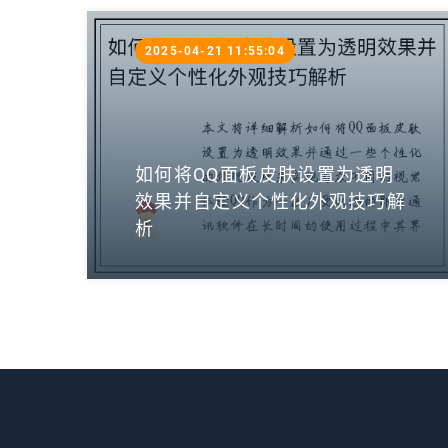
2025-04-21 11:55:04
如何将QQ面板皮肤设置为透明
效果并自定义个性化外观技巧解
析