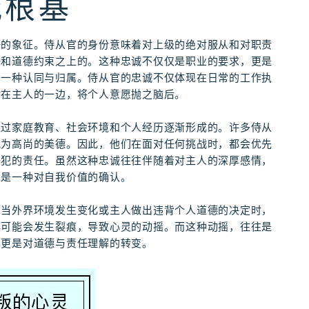
诚根基
任的象征。侍从官的身份意味着对上级的绝对服从和对职责
任和道德约束之上的。这种忠诚不仅仅是职业的要求，更是
的一种认同与归属。侍从官的忠诚不仅体现在日常的工作执
站在主人的一边，将个人意愿抛之脑后。
通过家庭教育、社会环境和个人经历逐渐形成的。许多侍从
视为高尚的美德。因此，他们在面对任何挑战时，都会优先
侵犯的责任。虽然这种忠诚往往伴随着对主人的深厚感情，
至是一种对自我价值的确认。
。当外界环境发生变化或主人做出违背个人道德的决定时，
下可能会发生裂痕，导致心灵的动摇。而这种动摇，往往是
，更是对道德与责任理解的转变。