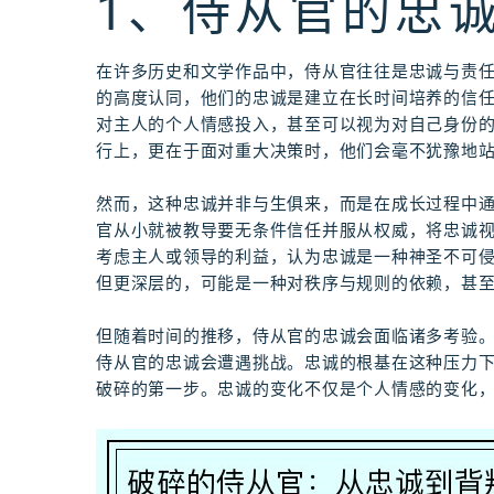
1、侍从官的忠
在许多历史和文学作品中，侍从官往往是忠诚与责
的高度认同，他们的忠诚是建立在长时间培养的信
对主人的个人情感投入，甚至可以视为对自己身份
行上，更在于面对重大决策时，他们会毫不犹豫地
然而，这种忠诚并非与生俱来，而是在成长过程中
官从小就被教导要无条件信任并服从权威，将忠诚
考虑主人或领导的利益，认为忠诚是一种神圣不可
但更深层的，可能是一种对秩序与规则的依赖，甚
但随着时间的推移，侍从官的忠诚会面临诸多考验
侍从官的忠诚会遭遇挑战。忠诚的根基在这种压力
破碎的第一步。忠诚的变化不仅是个人情感的变化