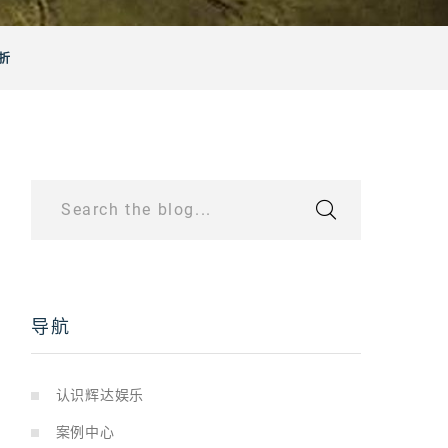
折
Search the blog...
导航
认识辉达娱乐
案例中心