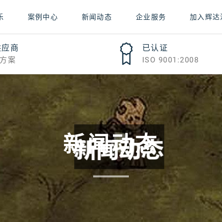
乐
案例中心
新闻动态
企业服务
加入辉达
供应商
已认证
方案
ISO 9001:2008
新闻动态