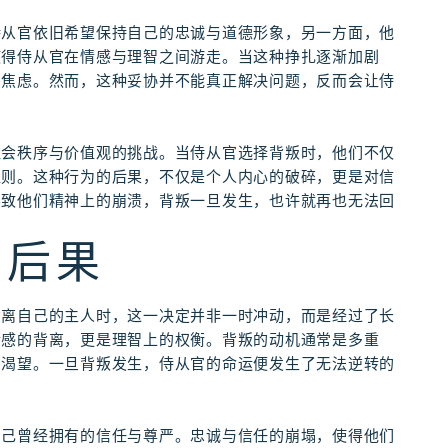
侍从官依旧希望保持自己的忠诚与道德形象，另一方面，他
使得侍从官在情感与理智之间游走。当这种挣扎逐渐加剧
的焦虑。然而，这种妥协并不能真正解决问题，反而会让侍
社会秩序与价值观的挑战。当侍从官选择背叛时，他们不仅
准则。这种行为的后果，不仅是个人内心的破碎，更是对信
导致他们精神上的崩溃，背叛一旦发生，也许就再也无法回
与后果
背离自己的主人时，这一决定并非一时冲动，而是经过了长
情感的背离，更是理智上的权衡。背叛的动机通常是多重
的渴望。一旦背叛发生，侍从官的命运便发生了无法逆转的
自己曾经拥有的信任与尊严。忠诚与信任的崩塌，使得他们