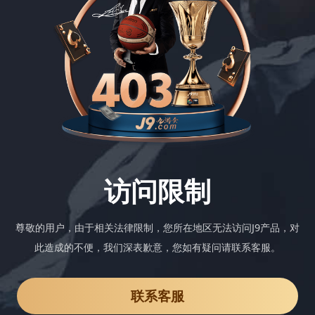
访问限制
尊敬的用户，由于相关法律限制，您所在地区无法访问J9产品，对
此造成的不便，我们深表歉意，您如有疑问请联系客服。
联系客服